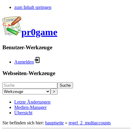
zum Inhalt springen
pr0game
Benutzer-Werkzeuge
Anmelden
Webseiten-Werkzeuge
Suche
>
Letzte Änderungen
Medien-Manager
Übersicht
Sie befinden sich hier:
hauptseite
»
regel_2_multiaccounts